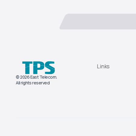
Links
© 2026 East Telecom.
All rights reserved
2026 © created By AB.DIGITAL