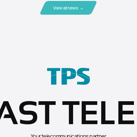
View all news →
EAST TEL
Your telecommunications partner