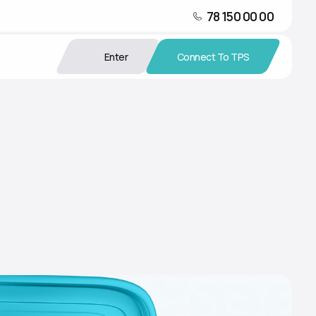
78 150 00 00
Enter
Connect To TPS