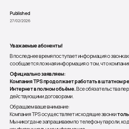
Published
27/02/2026
Уважаемые абоненты!
В последнее время поступает информация о звонках 
сообщается ложная информация о том, что компани
Официально заявляем:
Компания TPS продолжает работать в штатном реж
Интернет в полном объёме.
Все обязательства пер
действующими договорами.
Обращаем ваше внимание:
Компания TPS осуществляет исходящие звонки
толь
Мы никогда не запрашиваем по телефону пароли, ко
конфиденциальную информацию.