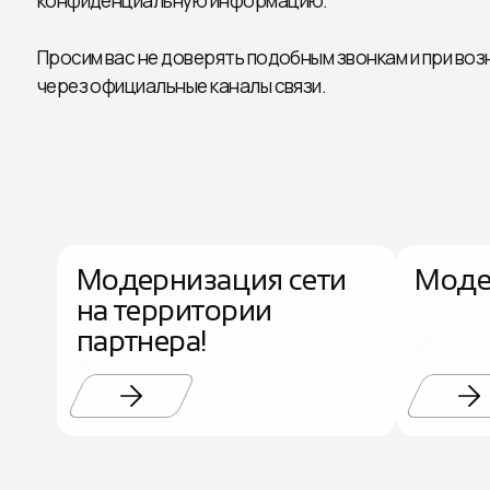
Просим вас не доверять подобным звонкам и при во
через официальные каналы связи.
Модернизация сети
Моде
на территории
партнера!