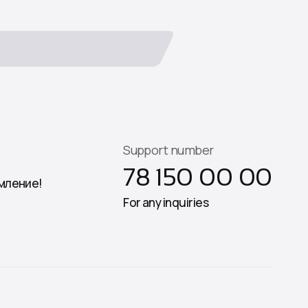
Support number
78 150 00 00
мление!
For any inquiries
TELEGRAM
INSTAGRAM